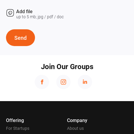
Add file
up to 5 mb; jpg / pdf / doc
Send
Join Our Groups
Offering
Company
For Startups
About us